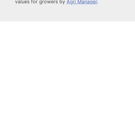
values for growers by
Agri Manager
.