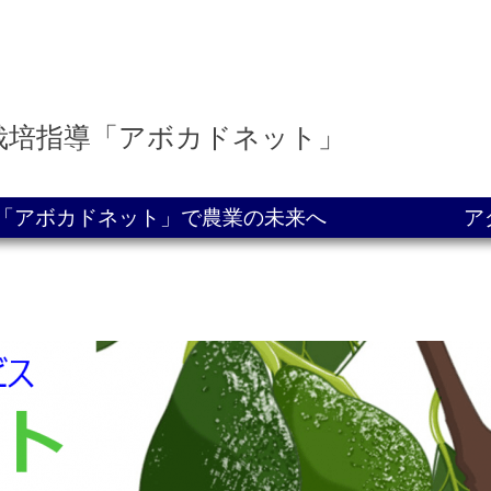
栽培指導「アボカドネット」
導「アボカドネット」で農業の未来へ
ア