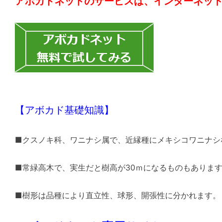
アボカドネットのサービスは、インターネッ
【アボカド基礎知識】
■クスノキ科、ワニナシ属で、近縁種にメキシコワニナシ
■常緑高木で、実生だと樹高が30ｍになるものもありま
■樹形は品種により直立性、球形、開張性に分かれます。