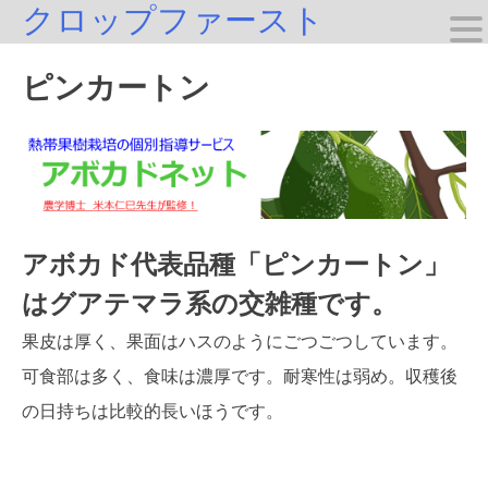
クロップファースト
Skip
to
ピンカートン
content
アボカド代表品種「ピンカートン」
はグアテマラ系の交雑種です。
果皮は厚く、果面はハスのようにごつごつしています。
可食部は多く、食味は濃厚です。耐寒性は弱め。収穫後
の日持ちは比較的長いほうです。