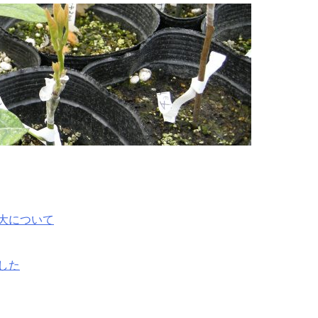
大について
した